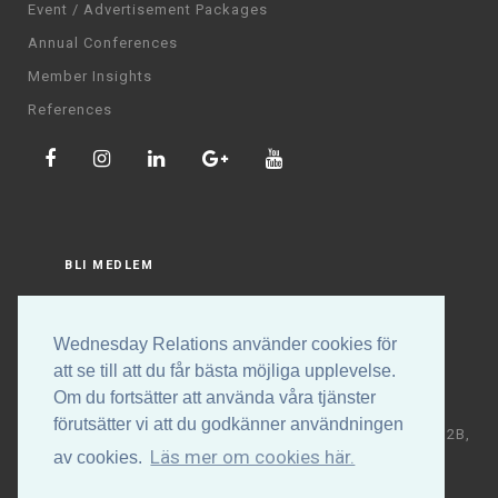
Event / Advertisement Packages
Annual Conferences
Member Insights
References
BLI MEDLEM
LOGGA IN
Wednesday Relations använder cookies för
att se till att du får bästa möjliga upplevelse.
Om du fortsätter att använda våra tjänster
förutsätter vi att du godkänner användningen
Copyright © Wednesday Relations AB | Högalidsgatan 32B,
Läs mer om cookies här.
av cookies.
117 30 Stockholm | +46 (0)70-531 88 32 | E-post: