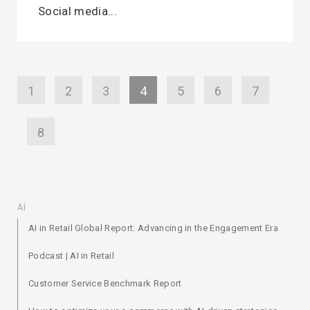
Social media...
1
2
3
4
5
6
7
8
AI
AI in Retail Global Report: Advancing in the Engagement Era
Podcast | AI in Retail
Customer Service Benchmark Report