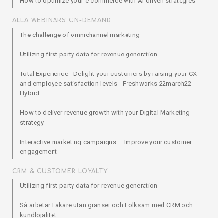
How to optimize your e-commerce with AI-driven strategies
ALLA WEBINARS ON-DEMAND
The challenge of omnichannel marketing
Utilizing first party data for revenue generation
Total Experience - Delight your customers by raising your CX
and employee satisfaction levels - Freshworks 22march22
Hybrid
How to deliver revenue growth with your Digital Marketing
strategy
Interactive marketing campaigns – Improve your customer
engagement
CRM & CUSTOMER LOYALTY
Utilizing first party data for revenue generation
Så arbetar Läkare utan gränser och Folksam med CRM och
kundlojalitet