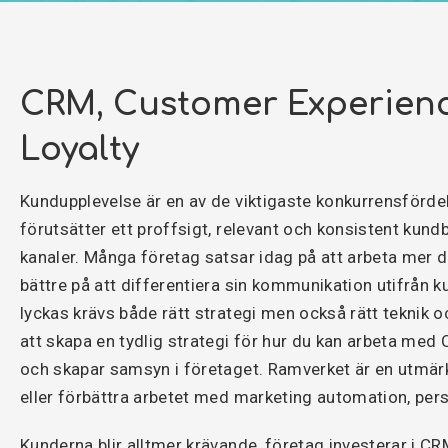
CRM, Customer Experien
Loyalty
Kundupplevelse är en av de viktigaste konkurrensförde
förutsätter ett proffsigt, relevant och konsistent ku
kanaler. Många företag satsar idag på att arbeta mer da
bättre på att differentiera sin kommunikation utifrån k
lyckas krävs både rätt strategi men också rätt teknik o
att skapa en tydlig strategi för hur du kan arbeta med 
och skapar samsyn i företaget. Ramverket är en utmärk
eller förbättra arbetet med marketing automation, per
Kunderna blir alltmer krävande, företag investerar i CRM