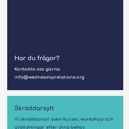
Har du frågor?
Kontakta oss gärna:
info@wednesdayrelations.org
Skräddarsytt
Vi skräddarsyr även kurser, workshop och
utbildningar efter dina behov.