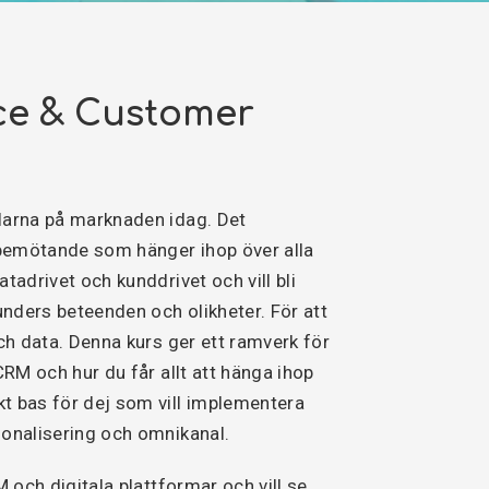
ce & Customer
larna på marknaden idag. Det
ndbemötande som hänger ihop över alla
tadrivet och kunddrivet och vill bli
unders beteenden och olikheter. För att
ch data. Denna kurs ger ett ramverk för
CRM och hur du får allt att hänga ihop
t bas för dej som vill implementera
sonalisering och omnikanal.
 och digitala plattformar och vill se