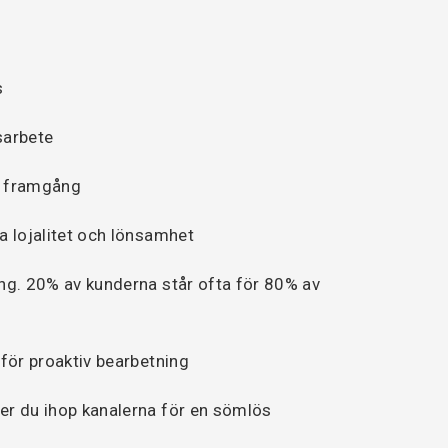
s
sarbete
ta framgång
a lojalitet och lönsamhet
ng. 20% av kunderna står ofta för 80% av
 för proaktiv bearbetning
er du ihop kanalerna för en sömlös