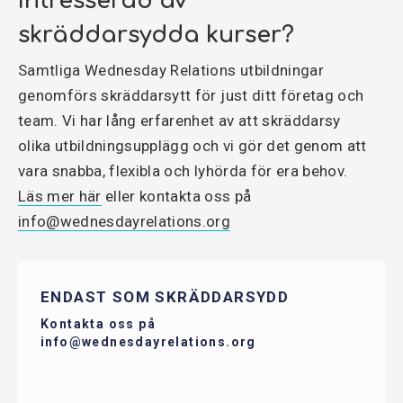
Intresserad av
ledarskapsfrågor och
organisationsutveckling i såväl mindre
skräddarsydda kurser?
som större verksamheter och är
Samtliga Wednesday Relations utbildningar
författare av boken “Customer
genomförs skräddarsytt för just ditt företag och
Experience Management på svenska – att
team. Vi har lång erfarenhet av att skräddarsy
leverera rätt kundupplevelse".
olika utbildningsupplägg och vi gör det genom att
I dag arbetar Helén som konsult,
vara snabba, flexibla och lyhörda för era behov.
interimchef och föreläsare i egen regi
Läs mer här
eller kontakta oss på
med fokus på att hjälpa organisationer
info@wednesdayrelations.org
att öka sin kundupplevelse och samtidigt
skapa målmedvetna team som mår bra.
Har över 20 års erfarenhet av ledande
ENDAST SOM SKRÄDDARSYDD
positioner med ett flertal uppdrag att
Kontakta oss på
info@wednesdayrelations.org
leda kundcentrerad förändring och
föreläsningarna utgår från egna lyckade
och misslyckade case. Helen är även