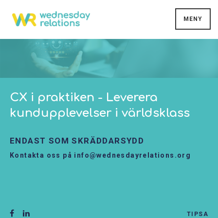
MENY
CX i praktiken - Leverera
kundupplevelser i världsklass
ENDAST SOM SKRÄDDARSYDD
Kontakta oss på info@wednesdayrelations.org
TIPSA