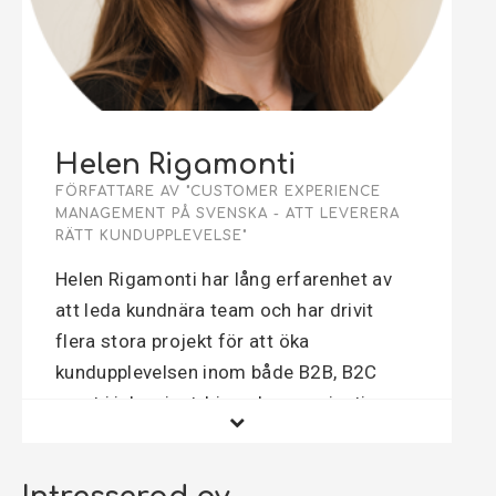
Helen Rigamonti
FÖRFATTARE AV "CUSTOMER EXPERIENCE
MANAGEMENT PÅ SVENSKA - ATT LEVERERA
RÄTT KUNDUPPLEVELSE"
Helen Rigamonti har lång erfarenhet av
att leda kundnära team och har drivit
flera stora projekt för att öka
kundupplevelsen inom både B2B, B2C
samt i icke-vinstdrivande organisationer
med medlemsfokus. Helén har en lång
och gedigen erfarenhet från