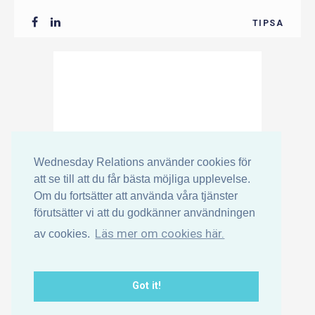
författare till boken "Customer
TIPSA
Experience Management på svenska -
konsten att leverera rätt kundupplevelse"
Helén är ansvarig kursledare och medlem
i ledningsgruppen för ett flertal
utbildningar i ämnet Customer Experience
Management på IHM Business School.
Wednesday Relations använder cookies för
Helén är även svensk ambassadör och
att se till att du får bästa möjliga upplevelse.
medlem i ledningsgruppen för den
Om du fortsätter att använda våra tjänster
Europeiska Customer Experience
förutsätter vi att du godkänner användningen
organisationen där hon även är
Läs mer om cookies här.
av cookies.
utbildningsansvarig.
Got it!