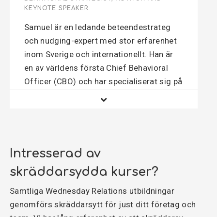
KEYNOTE SPEAKER
Samuel är en ledande beteendestrateg
och nudging-expert med stor erfarenhet
inom Sverige och internationellt. Han är
en av världens första Chief Behavioral
Officer (CBO) och har specialiserat sig på
att tillämpa insikter från
beteendevetenskap och beteendekonomi
för att bygga användarcentrerade och
vana-bildande produkter och tjänster. I
spetsen för det framväxande området
Intresserad av
beteendedesign, är Samuel en frekvent
skräddarsydda kurser?
keynote speaker samt medförfattare till
den populära boken "Nudging i praktiken -
Samtliga Wednesday Relations utbildningar
så gör organisationen det lätt att göra
genomförs skräddarsytt för just ditt företag och