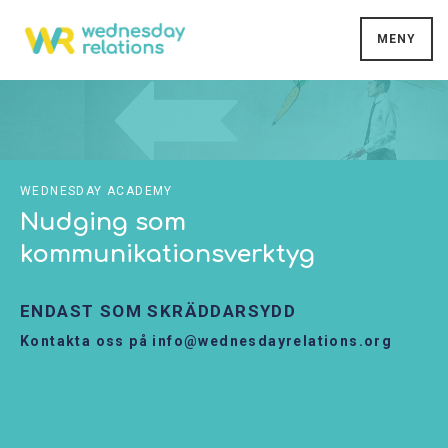
MENY
WEDNESDAY ACADEMY
Nudging som
kommunikationsverktyg
ENDAST SOM SKRÄDDARSYDD
Kontakta oss på info@wednesdayrelations.org