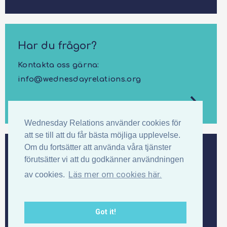
Har du frågor?
Kontakta oss gärna:
info@wednesdayrelations.org
KONTAKTA
Wednesday Relations använder cookies för
att se till att du får bästa möjliga upplevelse.
Om du fortsätter att använda våra tjänster
Prenumerera på vårt nyhetsbrev
förutsätter vi att du godkänner användningen
Läs mer om cookies här.
av cookies.
Bli först med att få inbjudningar, koll på det
senaste och fina erbjudanden.
Got it!
HÅLL MIG UPPDATERAD