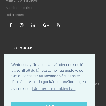
Annual Conferences
Member Insights
References
BLI MEDLEM
LOGGA IN
Wednesday Relations använder cookies för
att se till att du får bästa möjliga upplevelse.
Om du fortsätter att använda våra tjänster
förutsätter vi att du godkänner användningen
Copyright © Wednesday Relations AB | Högalidsgatan 32B,
Läs mer om cookies här.
av cookies.
117 30 Stockholm | +46 (0)70-531 88 32 | E-post:
info@wednesdayrelations.org