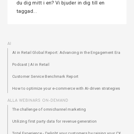
du dig mitt i en? Vi bjuder in dig till en
taggad...
AI
AI in Retail Global Report: Advancing in the Engagement Era
Podcast | AI in Retail
Customer Service Benchmark Report
How to optimize your e-commerce with AI-driven strategies
ALLA WEBINARS ON-DEMAND
The challenge of omnichannel marketing
Utilizing first party data for revenue generation
Total Experience - Delight your customers by raising your CX