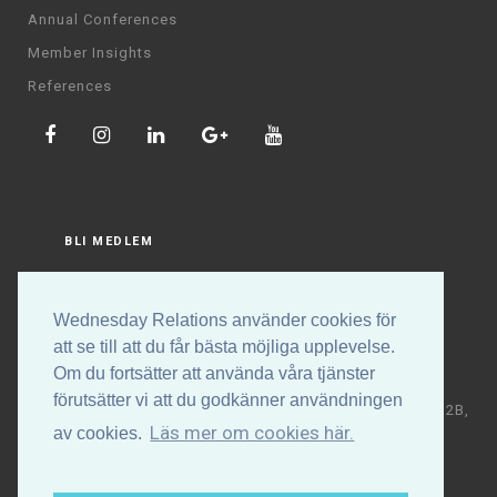
Annual Conferences
Member Insights
References
BLI MEDLEM
LOGGA IN
Wednesday Relations använder cookies för
att se till att du får bästa möjliga upplevelse.
Om du fortsätter att använda våra tjänster
förutsätter vi att du godkänner användningen
Copyright © Wednesday Relations AB | Högalidsgatan 32B,
Läs mer om cookies här.
av cookies.
117 30 Stockholm | +46 (0)70-531 88 32 | E-post:
info@wednesdayrelations.org