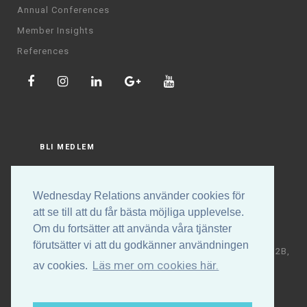
Annual Conferences
Member Insights
References
BLI MEDLEM
LOGGA IN
Wednesday Relations använder cookies för
att se till att du får bästa möjliga upplevelse.
Om du fortsätter att använda våra tjänster
förutsätter vi att du godkänner användningen
Copyright © Wednesday Relations AB | Högalidsgatan 32B,
Läs mer om cookies här.
av cookies.
117 30 Stockholm | +46 (0)70-531 88 32 | E-post:
info@wednesdayrelations.org