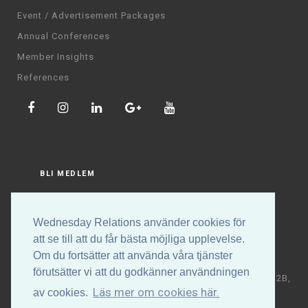
Event / Advertisement Packages
Annual Conferences
Member Insights
References
BLI MEDLEM
LOGGA IN
Wednesday Relations använder cookies för
att se till att du får bästa möjliga upplevelse.
Om du fortsätter att använda våra tjänster
förutsätter vi att du godkänner användningen
Copyright © Wednesday Relations AB | Högalidsgatan 32B,
Läs mer om cookies här.
av cookies.
117 30 Stockholm | +46 (0)70-531 88 32 | E-post: