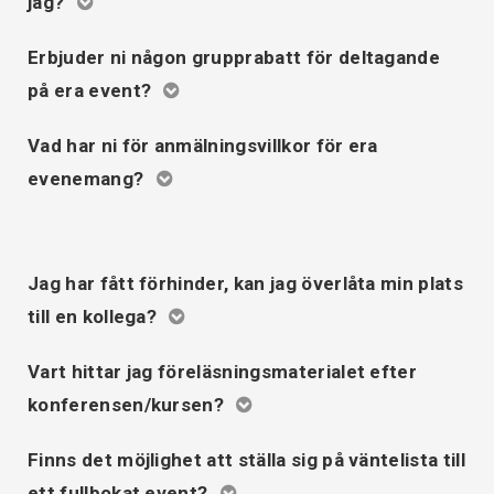
jag?
Erbjuder ni någon grupprabatt för deltagande
på era event?
info@wednesdayrelations.org
Vad har ni för anmälningsvillkor för era
evenemang?
mer om oss
bli medlem
Jag har fått förhinder, kan jag överlåta min plats
till en kollega?
info@wednesdyrelations.org
Vart hittar jag föreläsningsmaterialet efter
allmänna villkor.
konferensen/kursen?
info@wednesdayrelations.org
Finns det möjlighet att ställa sig på väntelista till
ett fullbokat event?