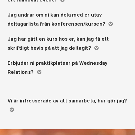
Jag undrar om ni kan dela med er utav
deltagarlista från konferensen/kursen?
info@wednesdayrelations.org
Jag har gått en kurs hos er, kan jag få ett
skriftligt bevis på att jag deltagit?
Erbjuder ni praktikplatser på Wednesday
info@wednesdayrelations.org
Relations?
allmänna villkor
Vi är intresserade av att samarbeta, hur gör jag?
sara.bergman@wednesdayrelations.org
mats.gustafsson@wednesdayrelations.org