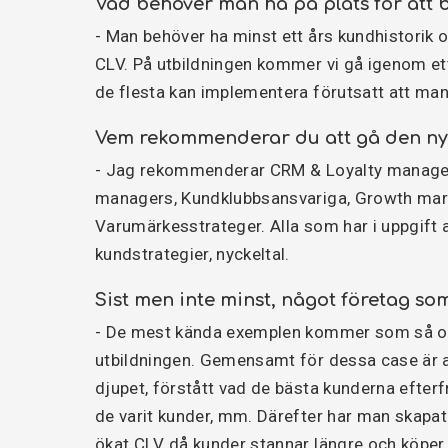
Vad behöver man ha på plats för att
- Man behöver ha minst ett års kundhistorik o
CLV. På utbildningen kommer vi gå igenom ett
de flesta kan implementera förutsatt att man
Vem rekommenderar du att gå den ny
- Jag rekommenderar CRM & Loyalty manager
managers, Kundklubbsansvariga, Growth mar
Varumärkesstrateger. Alla som har i uppgift 
kundstrategier, nyckeltal.
Sist men inte minst, något företag so
- De mest kända exemplen kommer som så oft
utbildningen. Gemensamt för dessa case är a
djupet, förstått vad de bästa kunderna efter
de varit kunder, mm. Därefter har man skapat 
ökat CLV då kunder stannar längre och köpe