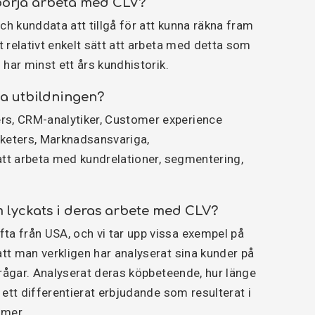
 börja arbeta med CLV?
ch kunddata att tillgå för att kunna räkna fram
 relativt enkelt sätt att arbeta med detta som
 har minst ett års kundhistorik.
a utbildningen?
s, CRM-analytiker, Customer experience
keters, Marknadsansvariga,
att arbeta med kundrelationer, segmentering,
m lyckats i deras arbete med CLV?
a från USA, och vi tar upp vissa exempel på
tt man verkligen har analyserat sina kunder på
frågar. Analyserat deras köpbeteende, hur länge
ett differentierat erbjudande som resulterat i
r mer.