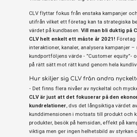
CLV flyttar fokus från enstaka kampanjer och 
utifrån vilket ett företag kan ta strategiska
värdet på kundbasen.
Vill man bli duktig på
CLV helt enkelt ett måste år 2021!
Företag 
interaktioner, kanaler, analysera kampanjer – 
kundportföljens värde - ”Customer equity”- o
på rätt sätt mot rätt kund genom hela kund
Hur skiljer sig CLV från andra nyckelt
- Det finns flera nivåer av nyckeltal och my
CLV är just att det fokuserar på den ekon
kundrelationer
, dvs det långsiktiga värdet a
kunddimensionen i motsats till produkt och k
produkter, besök på hemsidan, effekt på kamp
viktiga men ger ingen helhetsbild av styrkan 