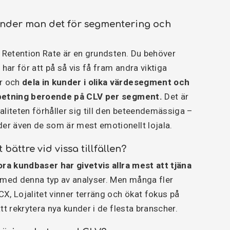
nder man det för segmentering och
x. Retention Rate är en grundsten. Du behöver
har för att på så vis få fram andra viktiga
er och
dela in kunder i olika värdesegment och
arbetning beroende på CLV per segment.
Det är
jaliteten förhåller sig till den beteendemässiga –
nder även de som är mest emotionellt lojala.
bättre vid vissa tillfällen?
ra kundbaser har givetvis allra mest att tjäna
 med denna typ av analyser. Men många fler
CX, Lojalitet vinner terräng och ökat fokus på
tt rekrytera nya kunder i de flesta branscher.