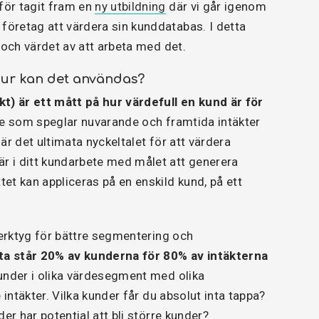
för tagit fram en
ny utbildning
där vi går igenom
företag att värdera sin kunddatabas. I detta
 och värdet av att arbeta med det.
hur kan det användas?
kt) är ett mått på hur värdefull en kund är för
de som speglar nuvarande och framtida intäkter
är det ultimata nyckeltalet för att värdera
 i ditt kundarbete med målet att generera
et kan appliceras på en enskild kund, på ett
verktyg för bättre segmentering och
ta står 20% av kunderna för 80% av intäkterna
under i olika värdesegment med olika
 intäkter. Vilka kunder får du absolut inta tappa?
der har potential att bli större kunder?