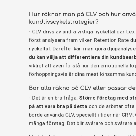
Hur räknar man på CLV och hur anvä
kundlivscykelstrategier?
- CLV drivs av andra viktiga nyckeltal där t.e
först analysera fram vilken Retention Rate du 
nyckeltal. Därefter kan man göra djupanalys
du kan välja att differentiera din kundbe
viktigt att även förstå hur den emotionella lo
förhoppningsvis är dina mest lönsamma ku
Bör alla räkna på CLV eller passar det 
- Det är en bra fråga.
Större företag med sto
på att vara bra på detta
och de arbetar ofta
borde använda CLV, speciellt i tider när CRM, 
många företag. Det blir svårare och svårare a