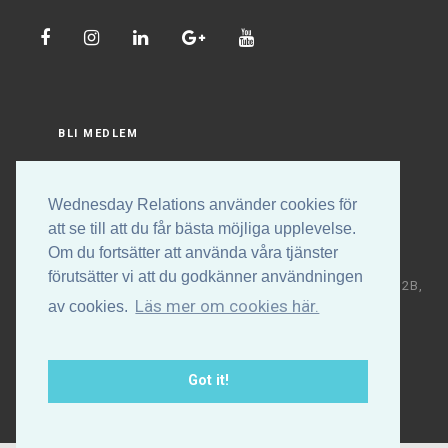
BLI MEDLEM
LOGGA IN
Wednesday Relations använder cookies för
att se till att du får bästa möjliga upplevelse.
Om du fortsätter att använda våra tjänster
förutsätter vi att du godkänner användningen
Copyright © Wednesday Relations AB | Högalidsgatan 32B,
Läs mer om cookies här.
av cookies.
117 30 Stockholm | +46 (0)70-531 88 32 | E-post:
info@wednesdayrelations.org
Got it!