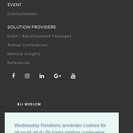
EVENT
Eventkalendern
SOLUTION PROVIDERS
Event / Advertisement Packages
Annual Conferences
Member Insights
References
BLI MEDLEM
LOGGA IN
Wednesday Relations använder cookies för
att se till att du får bästa möjliga upplevelse.