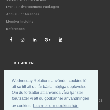
Event / Advertisement Packages
Annual Conferences
Member Insights
References
BLI MEDLEM
LOGGA IN
Wednesday Relations använder cookies för
att se till att du får bästa möjliga upplevelse.
Om du fortsätter att använda våra tjänster
förutsätter vi att du godkänner användningen
Copyright © Wednesday Relations AB | Högalidsgatan 32B,
Läs mer om cookies här.
av cookies.
117 30 Stockholm | +46 (0)70-531 88 32 | E-post: